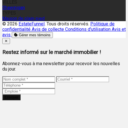
VILLES
Shawinigan
TYPES
Maison de plain-pied
© 2026
EstateFunnel
. Tous droits réservés.
Politique de
confidentialité
Avis de collecte
Conditions d’utilisation
Avis et
avis
Gérer mes témoins
Close
✕
Restez informé sur le marché immobilier !
Abonnez-vous à ma newsletter pour recevoir les nouvelles
du jour.
Envoyer