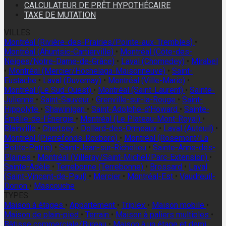
CALCULATEUR DE PRÊT HYPOTHÉCAIRE
TAXE DE MUTATION
VILLES
Montréal (Rivière-des-Prairies/Pointe-aux-Trembles)
•
Montréal (Ahuntsic-Cartierville)
•
Montréal (Côte-des-
Neiges/Notre-Dame-de-Grâce)
•
Laval (Chomedey)
•
Mirabel
•
Montréal (Mercier/Hochelaga-Maisonneuve)
•
Saint-
Eustache
•
Laval (Duvernay)
•
Montréal (Ville-Marie)
•
Montréal (Le Sud-Ouest)
•
Montréal (Saint-Laurent)
•
Sainte-
Julienne
•
Saint-Sauveur
•
Grenville-sur-la-Rouge
•
Saint-
Hippolyte
•
Shawinigan
•
Saint-Adolphe-d'Howard
•
Sainte-
Émélie-de-l'Énergie
•
Montréal (Le Plateau-Mont-Royal)
•
Blainville
•
Chertsey
•
Dollard-des-Ormeaux
•
Laval (Auteuil)
•
Montréal (Pierrefonds-Roxboro)
•
Montréal (Rosemont/La
Petite-Patrie)
•
Saint-Jean-sur-Richelieu
•
Sainte-Anne-des-
Plaines
•
Montréal (Villeray/Saint-Michel/Parc-Extension)
•
Sainte-Adèle
•
Terrebonne (Terrebonne)
•
Brossard
•
Laval
(Saint-Vincent-de-Paul)
•
Mercier
•
Montréal-Est
•
Vaudreuil-
Dorion
•
Mascouche
TYPES
Maison à étages
•
Appartement
•
Triplex
•
Maison mobile
•
Maison de plain-pied
•
Terrain
•
Maison à paliers multiples
•
Bâtisse commerciale/Bureau
•
Maison à un étage et demi