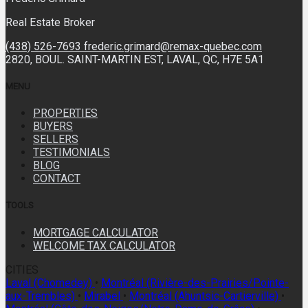
Real Estate Broker
(438) 526-7693
frederic.grimard@remax-quebec.com
2820, BOUL. SAINT-MARTIN EST, LAVAL, QC, H7E 5A1
MENU
PROPERTIES
BUYERS
SELLERS
TESTIMONIALS
BLOG
CONTACT
TOOLS
MORTGAGE CALCULATOR
WELCOME TAX CALCULATOR
CITIES
Laval (Chomedey)
•
Montréal (Rivière-des-Prairies/Pointe-
aux-Trembles)
•
Mirabel
•
Montréal (Ahuntsic-Cartierville)
•