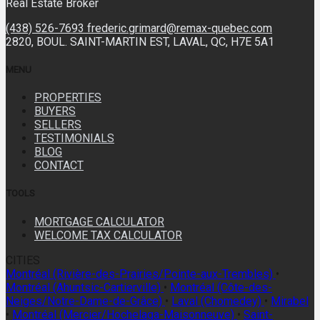
Real Estate Broker
(438) 526-7693
frederic.grimard@remax-quebec.com
2820, BOUL. SAINT-MARTIN EST, LAVAL, QC, H7E 5A1
MENU
PROPERTIES
BUYERS
SELLERS
TESTIMONIALS
BLOG
CONTACT
TOOLS
MORTGAGE CALCULATOR
WELCOME TAX CALCULATOR
CITIES
Montréal (Rivière-des-Prairies/Pointe-aux-Trembles)
•
Montréal (Ahuntsic-Cartierville)
•
Montréal (Côte-des-
Neiges/Notre-Dame-de-Grâce)
•
Laval (Chomedey)
•
Mirabel
•
Montréal (Mercier/Hochelaga-Maisonneuve)
•
Saint-