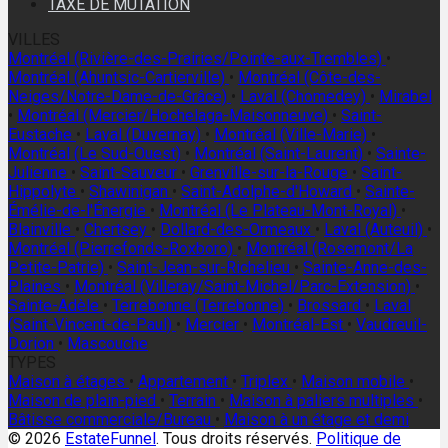
TAXE DE MUTATION
VILLES
Montréal (Rivière-des-Prairies/Pointe-aux-Trembles)
•
Montréal (Ahuntsic-Cartierville)
•
Montréal (Côte-des-
Neiges/Notre-Dame-de-Grâce)
•
Laval (Chomedey)
•
Mirabel
•
Montréal (Mercier/Hochelaga-Maisonneuve)
•
Saint-
Eustache
•
Laval (Duvernay)
•
Montréal (Ville-Marie)
•
Montréal (Le Sud-Ouest)
•
Montréal (Saint-Laurent)
•
Sainte-
Julienne
•
Saint-Sauveur
•
Grenville-sur-la-Rouge
•
Saint-
Hippolyte
•
Shawinigan
•
Saint-Adolphe-d'Howard
•
Sainte-
Émélie-de-l'Énergie
•
Montréal (Le Plateau-Mont-Royal)
•
Blainville
•
Chertsey
•
Dollard-des-Ormeaux
•
Laval (Auteuil)
•
Montréal (Pierrefonds-Roxboro)
•
Montréal (Rosemont/La
Petite-Patrie)
•
Saint-Jean-sur-Richelieu
•
Sainte-Anne-des-
Plaines
•
Montréal (Villeray/Saint-Michel/Parc-Extension)
•
Sainte-Adèle
•
Terrebonne (Terrebonne)
•
Brossard
•
Laval
(Saint-Vincent-de-Paul)
•
Mercier
•
Montréal-Est
•
Vaudreuil-
Dorion
•
Mascouche
TYPES
Maison à étages
•
Appartement
•
Triplex
•
Maison mobile
•
Maison de plain-pied
•
Terrain
•
Maison à paliers multiples
•
Bâtisse commerciale/Bureau
•
Maison à un étage et demi
© 2026
EstateFunnel
. Tous droits réservés.
Politique de