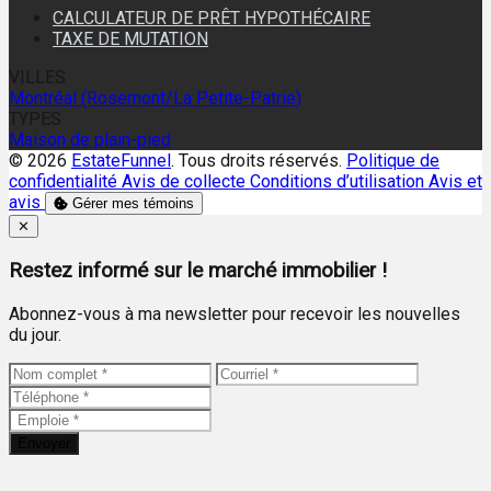
CALCULATEUR DE PRÊT HYPOTHÉCAIRE
TAXE DE MUTATION
VILLES
Montréal (Rosemont/La Petite-Patrie)
TYPES
Maison de plain-pied
© 2026
EstateFunnel
. Tous droits réservés.
Politique de
confidentialité
Avis de collecte
Conditions d’utilisation
Avis et
avis
Gérer mes témoins
Close
✕
Restez informé sur le marché immobilier !
Abonnez-vous à ma newsletter pour recevoir les nouvelles
du jour.
Envoyer