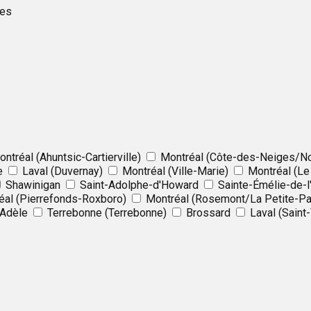
les
ntréal (Ahuntsic-Cartierville)
Montréal (Côte-des-Neiges/N
e
Laval (Duvernay)
Montréal (Ville-Marie)
Montréal (Le
Shawinigan
Saint-Adolphe-d'Howard
Sainte-Émélie-de-l
éal (Pierrefonds-Roxboro)
Montréal (Rosemont/La Petite-Pat
-Adèle
Terrebonne (Terrebonne)
Brossard
Laval (Saint